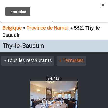
FR
NL
Belgique
»
Province de Namur
» 5621 Thy-le-
Bauduin
Thy-le-Bauduin
Tous les restaurants
Terrasses
à 4.7 km