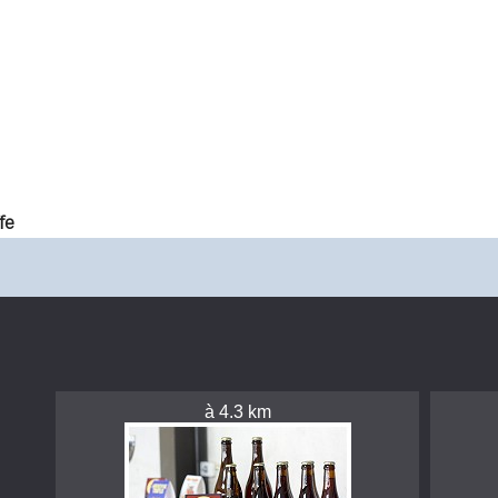
fe
à 4.3 km