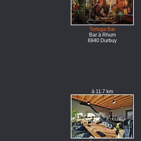
Tortuga Bar
Bar à Rhum
6940 Durbuy
à 11.7 km