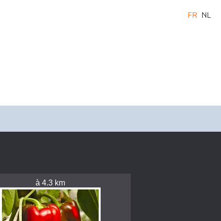
FR
NL
à 4.3 km