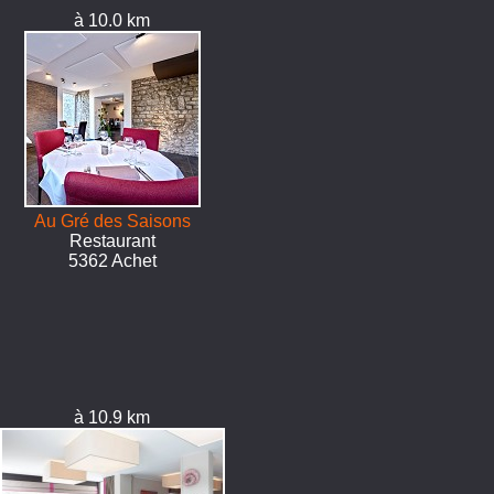
à 10.0 km
Au Gré des Saisons
Restaurant
5362 Achet
à 10.9 km