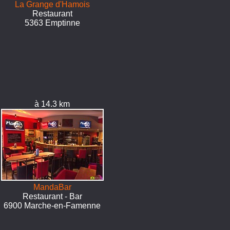
La Grange d'Hamois
Restaurant
5363 Emptinne
à 14.3 km
MandaBar
Restaurant - Bar
6900 Marche-en-Famenne