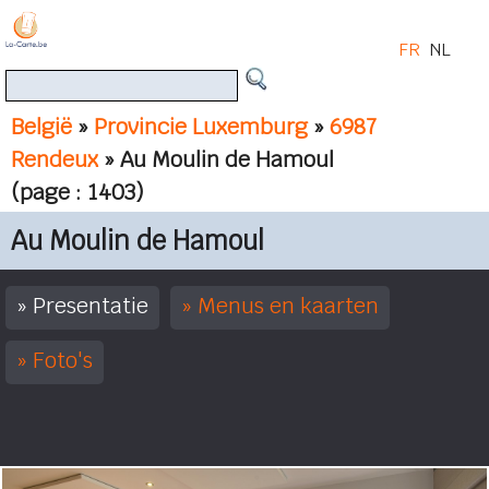
FR
NL
België
»
Provincie Luxemburg
»
6987
Rendeux
» Au Moulin de Hamoul
(page : 1403)
Au Moulin de Hamoul
Presentatie
Menus en kaarten
Foto's