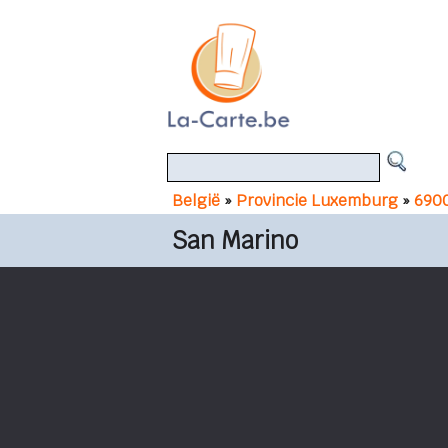
België
»
Provincie Luxemburg
»
690
San Marino