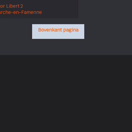
or Libert 2
arche-en-Famenne
Bovenkant pagina