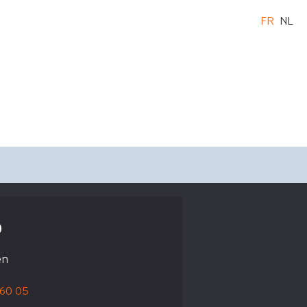
FR
NL
o
en
 60 05