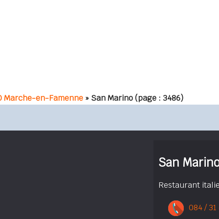
0 Marche-en-Famenne
» San Marino
(page : 3486)
San Marin
Restaurant itali
084 / 31