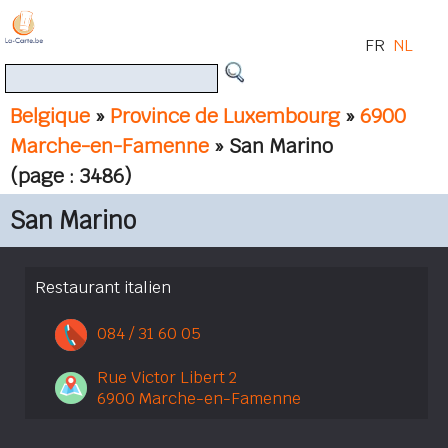
FR
NL
Belgique
»
Province de Luxembourg
»
6900
Marche-en-Famenne
» San Marino
(page : 3486)
San Marino
Restaurant italien
084 / 31 60 05
Rue Victor Libert 2
6900 Marche-en-Famenne