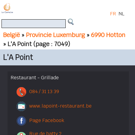
FR
NL
België
»
Provincie Luxemburg
»
6990 Hotton
» L'A Point
(page : 7049)
L'A Point
Restaurant - Grillade
084 / 31 13 39
www.lapoint-restaurant.be
Page Facebook
Rue de batty 2