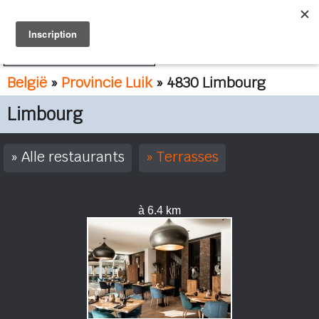
FR
NL
België
»
Provincie Luik
» 4830 Limbourg
Limbourg
Alle restaurants
Terrasses
à 6.4 km