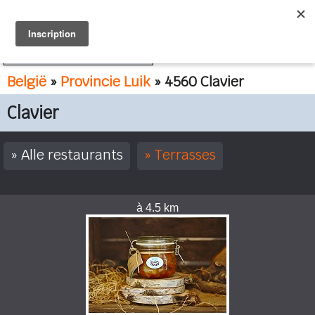
FR
NL
België
»
Provincie Luik
» 4560 Clavier
Clavier
Alle restaurants
Terrasses
à 4.5 km