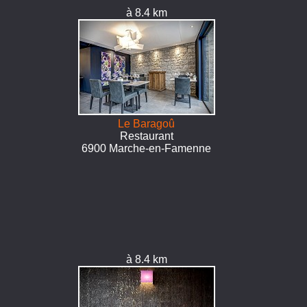
à 8.4 km
Le Baragoû
Restaurant
6900 Marche-en-Famenne
à 8.4 km