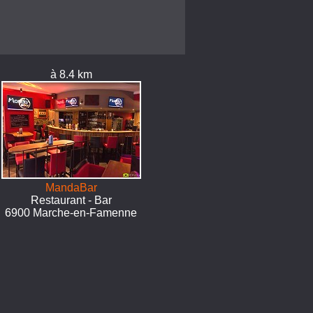
à 8.4 km
MandaBar
Restaurant - Bar
6900 Marche-en-Famenne