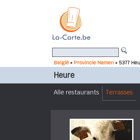
België
»
Provincie Namen
» 5377 He
Heure
Alle restaurants
Terrasses