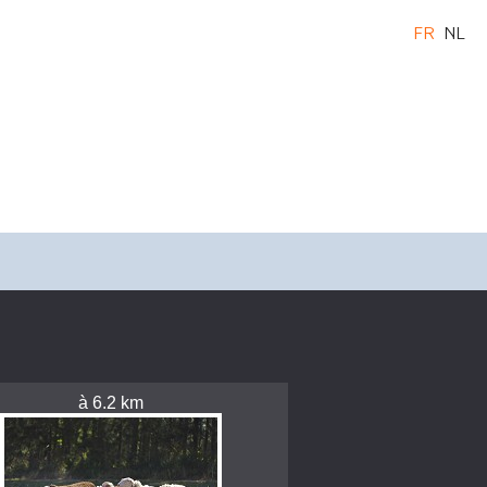
FR
NL
à 6.2 km