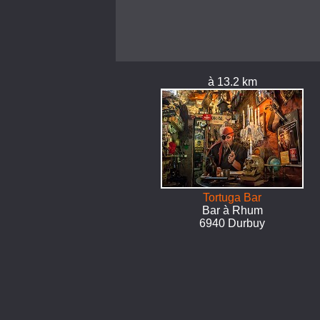
à 13.2 km
Tortuga Bar
Bar à Rhum
6940 Durbuy