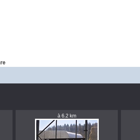
ure
à 6.2 km