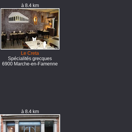
à 8.4 km
Le Creta
Spécialités grecques
6900 Marche-en-Famenne
à 8.4 km