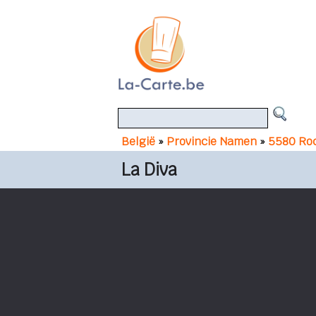
België
»
Provincie Namen
»
5580 Roc
La Diva