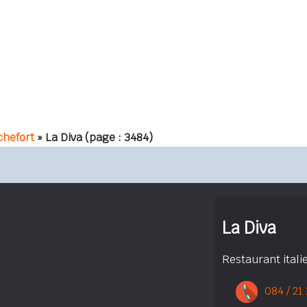
hefort
» La Diva
(page : 3484)
La Diva
Restaurant itali
084 / 21