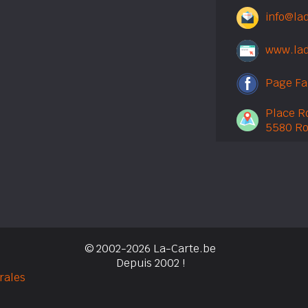
info@la
www.lad
Page F
Place Ro
5580 Ro
© 2002-2026 La-Carte.be
Depuis 2002 !
rales