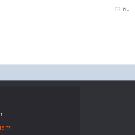
FR
NL
en
 15 77