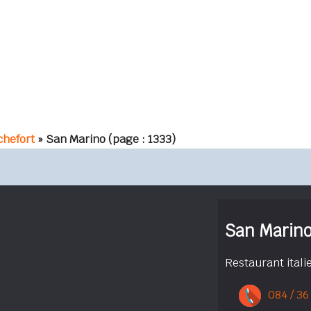
hefort
» San Marino
(page : 1333)
San Marin
Restaurant itali
084 / 36