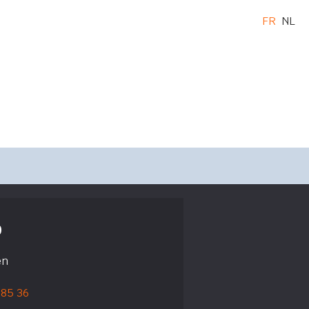
FR
NL
o
en
 85 36