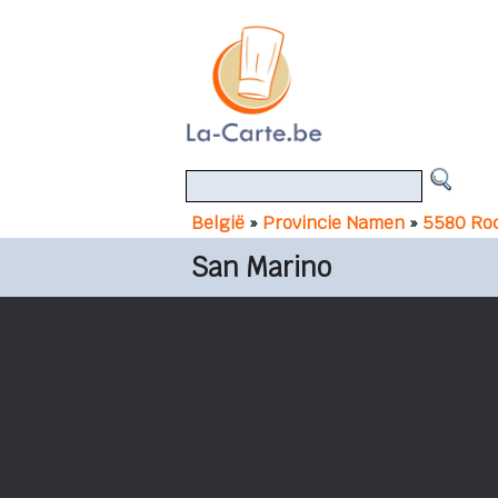
België
»
Provincie Namen
»
5580 Roc
San Marino