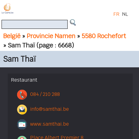
FR
NL
België
»
Provincie Namen
»
5580 Rochefort
» Sam Thaï
(page : 6668)
Sam Thaï
Restaurant
084 / 210 288
info@samthai.be
www.samthai.be
Place Albert Premier 8