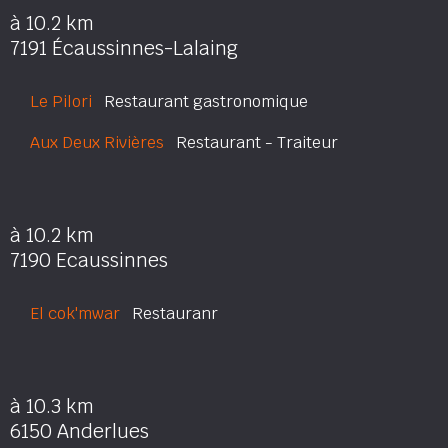
à 10.2 km
7191 Écaussinnes-Lalaing
Le Pilori
Restaurant gastronomique
Aux Deux Rivières
Restaurant - Traiteur
à 10.2 km
7190 Ecaussinnes
El cok'mwar
Restauranr
à 10.3 km
6150 Anderlues