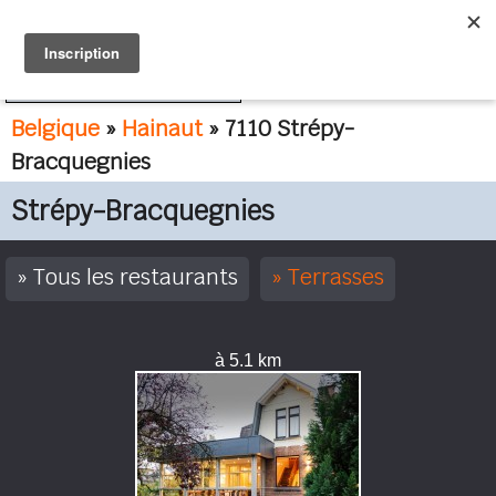
FR
NL
Belgique
»
Hainaut
» 7110 Strépy-
Bracquegnies
Strépy-Bracquegnies
Tous les restaurants
Terrasses
à 5.1 km