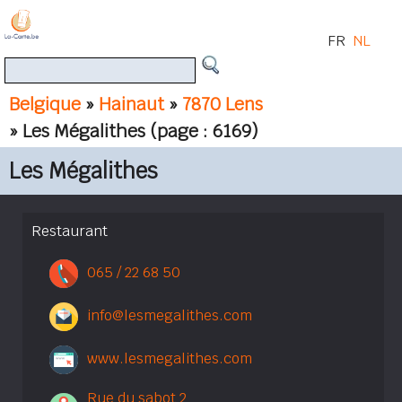
FR
NL
Belgique
»
Hainaut
»
7870 Lens
» Les Mégalithes
(page : 6169)
Les Mégalithes
Restaurant
065 / 22 68 50
info@lesmegalithes.com
www.lesmegalithes.com
Rue du sabot 2