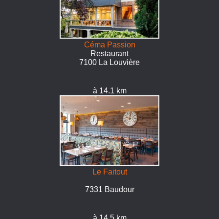
Céma Passion
Restaurant
7100 La Louvière
à 14.1 km
Le Faitout
7331 Baudour
à 14.5 km