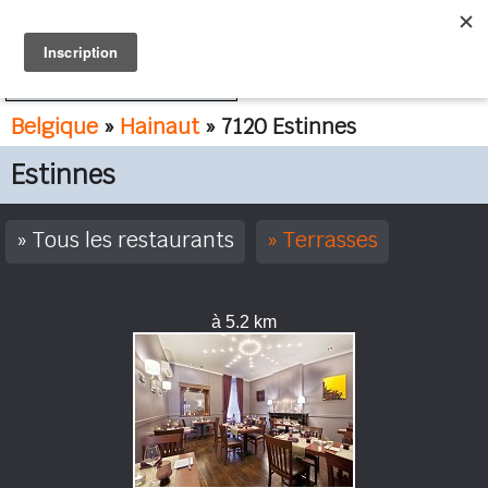
FR
NL
Belgique
»
Hainaut
» 7120 Estinnes
Estinnes
Tous les restaurants
Terrasses
à 5.2 km