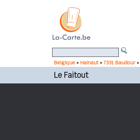
Belgique
»
Hainaut
»
7331 Baudour
»
Le Faitout