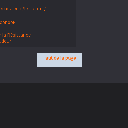
fernez.com/le-faitout/
acebook
 la Résistance
udour
Haut de la page