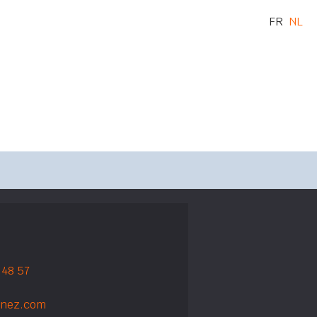
FR
NL
 48 57
rnez.com