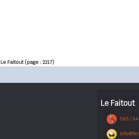
 Le Faitout
(page : 2217)
Le Faitout
065 / 64
info@fe