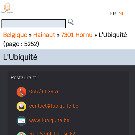
FR
NL
Belgique
»
Hainaut
»
7301 Hornu
» L'Ubiquité
(page : 5252)
L'Ubiquité
Restaurant
065 / 61 38 76
contact@lubiquite.be
www.lubiquite.be
Rue Saint-Louise 82