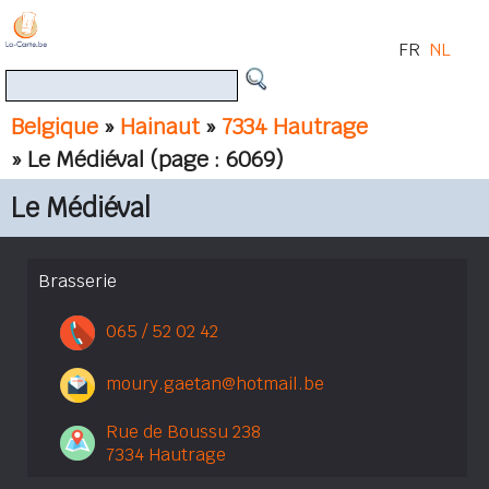
FR
NL
Belgique
»
Hainaut
»
7334 Hautrage
» Le Médiéval
(page : 6069)
Le Médiéval
Brasserie
065 / 52 02 42
moury.gaetan@hotmail.be
Rue de Boussu 238
7334 Hautrage