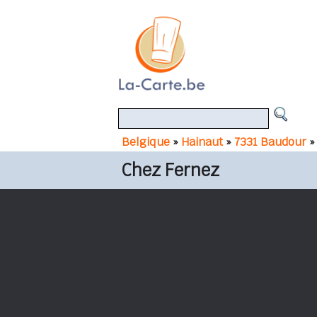
Belgique
»
Hainaut
»
7331 Baudour
»
Chez Fernez