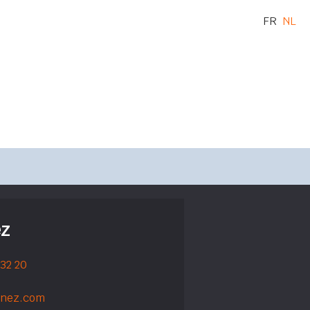
FR
NL
ez
 32 20
rnez.com