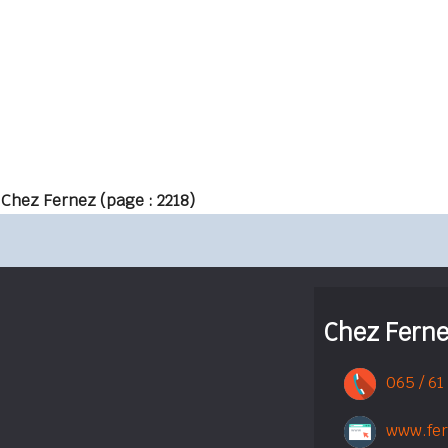
 Chez Fernez
(page : 2218)
Chez Fern
065 / 61
www.fe