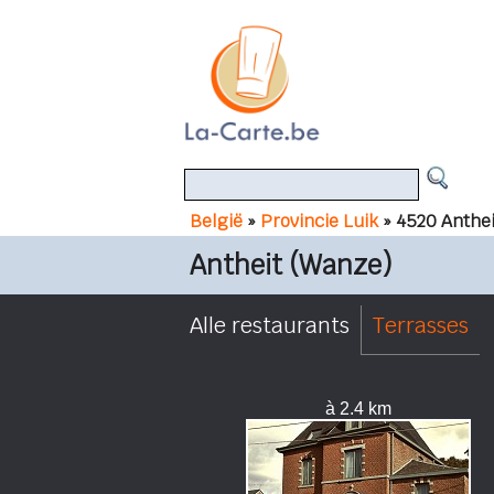
België
»
Provincie Luik
» 4520 Anthe
Antheit (Wanze)
Alle restaurants
Terrasses
à 2.4 km