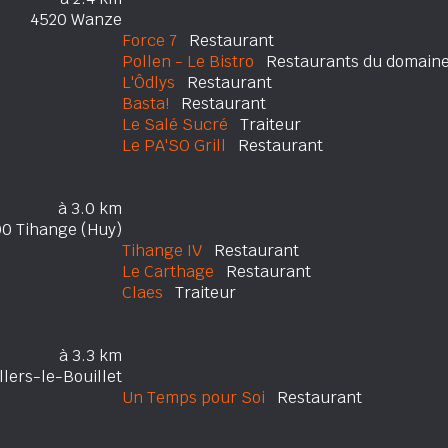
4520 Wanze
Force 7
Restaurant
Pollen - Le Bistro
Restaurants du domaine 
L'Ôdlys
Restaurant
Basta!
Restaurant
Le Salé Sucré
Traiteur
Le PA'SO Grill
Restaurant
à 3.0 km
0 Tihange (Huy)
Tihange IV
Restaurant
Le Carthage
Restaurant
Claes
Traiteur
à 3.3 km
llers-le-Bouillet
Un Temps pour Soi
Restaurant