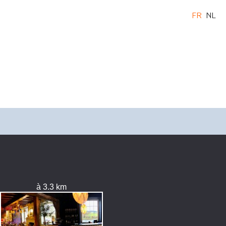
FR
NL
à 3.3 km