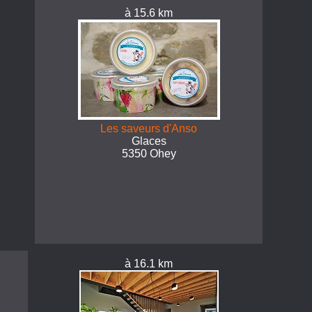
à 15.6 km
Les saveurs d'Anso
Glaces
5350 Ohey
à 16.1 km