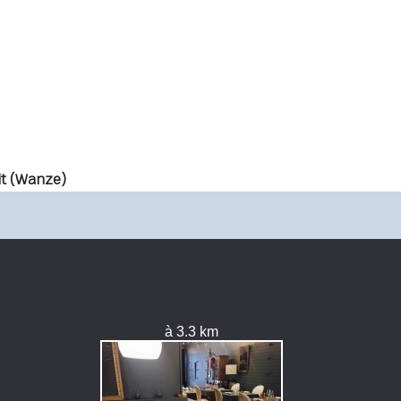
it (Wanze)
à 3.3 km