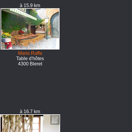
à 15.9 km
Mario Raffa
Table d'hôtes
4300 Bleret
à 16.7 km