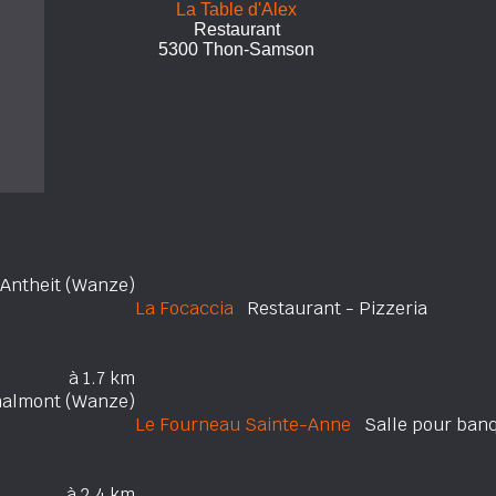
La Table d'Alex
Restaurant
5300 Thon-Samson
Antheit (Wanze)
La Focaccia
Restaurant - Pizzeria
à 1.7 km
nalmont (Wanze)
Le Fourneau Sainte-Anne
Salle pour ban
à 2.4 km