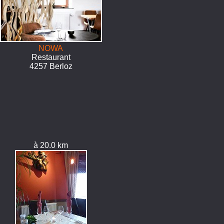
NOWA
Restaurant
4257 Berloz
à 20.0 km