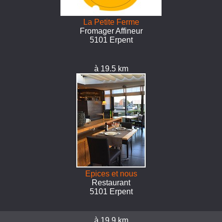
La Petite Ferme
Fromager Affineur
5101 Erpent
à 19.5 km
Epices et nous
Restaurant
5101 Erpent
à 19.9 km