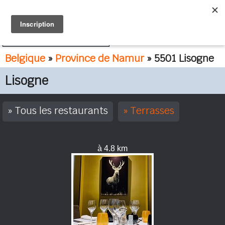
FR
NL
Belgique
»
Province de Namur
» 5501 Lisogne
Lisogne
Tous les restaurants
Terrasses
à 4.8 km