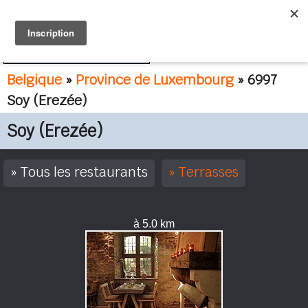
FR
NL
Belgique
»
Province de Luxembourg
» 6997
Soy (Erezée)
Soy (Erezée)
Tous les restaurants
Terrasses
à 5.0 km