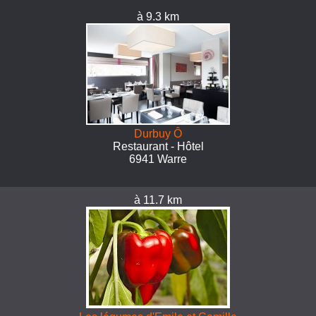
à 9.3 km
Durbuy Ô
Restaurant - Hôtel
6941 Warre
à 11.7 km