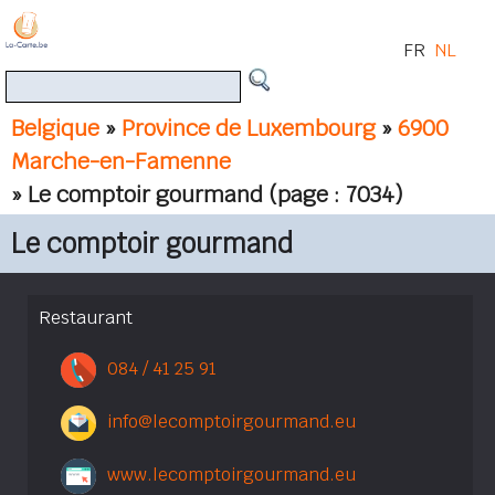
FR
NL
Belgique
»
Province de Luxembourg
»
6900
Marche-en-Famenne
» Le comptoir gourmand
(page : 7034)
Le comptoir gourmand
Restaurant
084 / 41 25 91
info@lecomptoirgourmand.eu
www.lecomptoirgourmand.eu