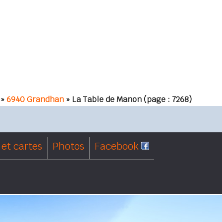
»
6940 Grandhan
» La Table de Manon
(page : 7268)
et cartes
Photos
Facebook