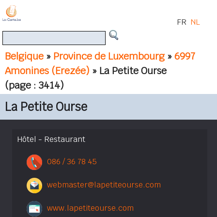
FR
NL
Belgique
»
Province de Luxembourg
»
6997
Amonines (Erezée)
» La Petite Ourse
(page : 3414)
La Petite Ourse
Hôtel - Restaurant
086 / 36 78 45
webmaster@lapetiteourse.com
www.lapetiteourse.com