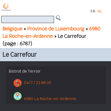
FR
NL
Belgique
»
Province de Luxembourg
»
6980
La Roche-en-Ardenne
» Le Carrefour
(page : 6787)
Le Carrefour
Bistrot de Terroir
0477 / 23 88 02
6980 La Roche-en-Ardenne