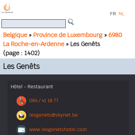
FR
NL
Belgique
»
Province de Luxembourg
»
6980
La Roche-en-Ardenne
» Les Genêts
(page : 1402)
Les Genêts
Hôtel - Restaurant
084 / 41 18 77
lesgenets@skynet.be
www.lesgenetshotel.com