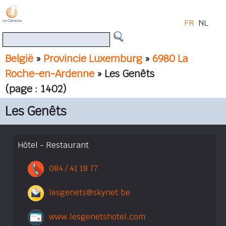
FR
NL
België
»
Provincie Luxemburg
»
6980 La
Roche-en-Ardenne
» Les Genêts
(page : 1402)
Les Genêts
Hôtel - Restaurant
084 / 41 18 77
lesgenets@skynet.be
www.lesgenetshotel.com