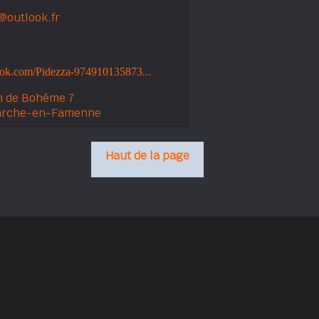
@outlook.fr
ook.com/Pidezza-974910135873...
n de Bohême 7
arche-en-Famenne
Haut de la page