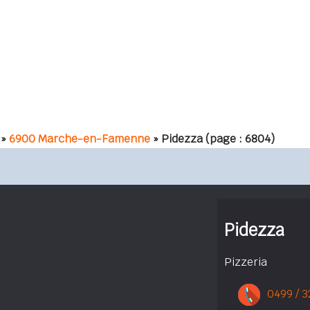
»
6900 Marche-en-Famenne
» Pidezza
(page : 6804)
Pidezza
Pizzeria
0499 / 3