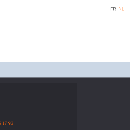
FR
NL
2 17 93