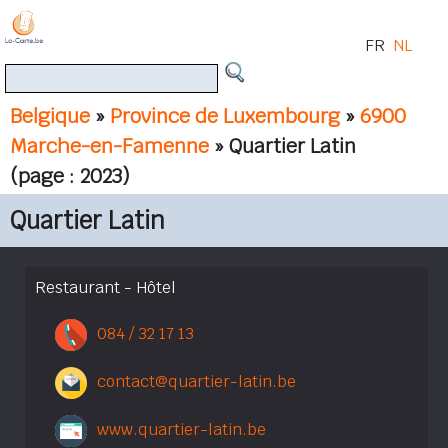
FR
NL
Belgique
»
Province de Luxembourg
»
6900
Marche-en-Famenne
» Quartier Latin
(page : 2023)
Quartier Latin
Restaurant - Hôtel
084 / 32 17 13
contact@quartier-latin.be
www.quartier-latin.be