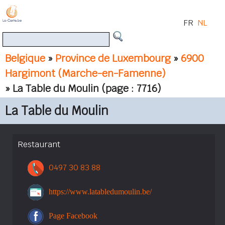
FR
NL
Belgique
»
Province de Luxembourg
»
6900
Hargimont (Marche-en-Famenne)
» La Table du Moulin
(page : 7716)
La Table du Moulin
Restaurant
0497 30 83 88
https://www.latabledumoulin.be/
Page Facebook