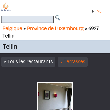
FR
NL
Belgique
»
Province de Luxembourg
» 6927
Tellin
Tellin
Tous les restaurants
Terrasses