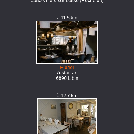
5580 Villers-sur-Lesse (Rochefort)
à 11.5 km
Pluriel
Restaurant
6890 Libin
à 12.7 km