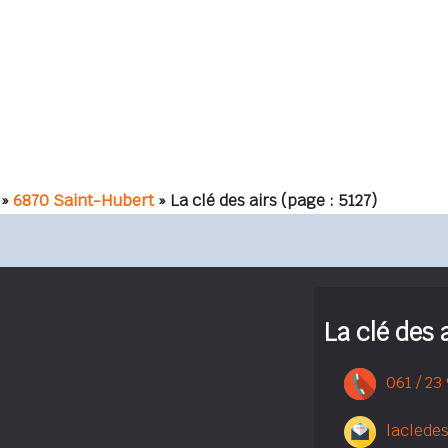
»
6870 Saint-Hubert
» La clé des airs
(page : 5127)
La clé des 
061 / 23
laclede