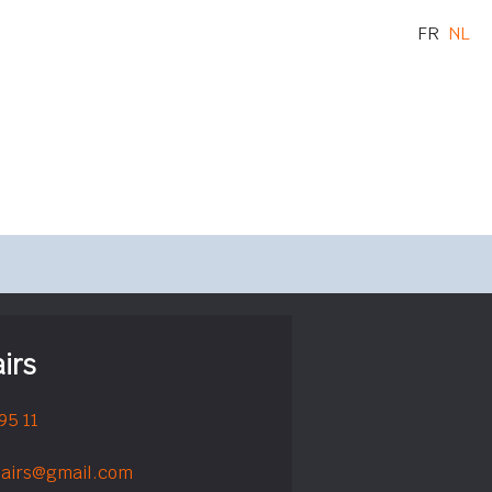
FR
NL
airs
 95 11
sairs@gmail.com