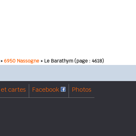
»
6950 Nassogne
» Le Barathym
(page : 4618)
et cartes
Facebook
Photos