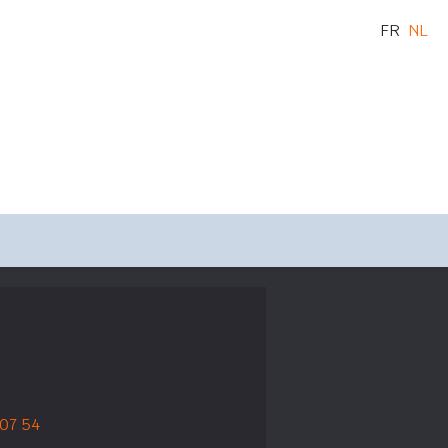
FR
NL
 07 54