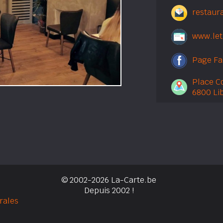
restaur
www.let
Page F
Place C
6800 Li
© 2002-2026 La-Carte.be
Depuis 2002 !
rales