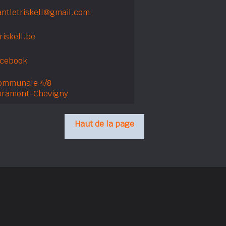
antletriskell@gmail.com
riskell.be
acebook
ommunale 4/8
bramont-Chevigny
Haut de la page