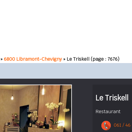
»
6800 Libramont-Chevigny
» Le Triskell
(page : 7676)
Le Triskell
Restaurant
061 / 46