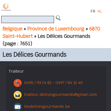
FR
NL
Belgique
»
Province de Luxembourg
»
6870
Saint-Hubert
» Les Délices Gourmands
(page : 7651)
Les Délices Gourmands
Traiteur
0495 / 99 24 82 - 0497 / 84 31 40
traiteur.delicesgourmands@gmail.com
lesdelicesgourmands.be