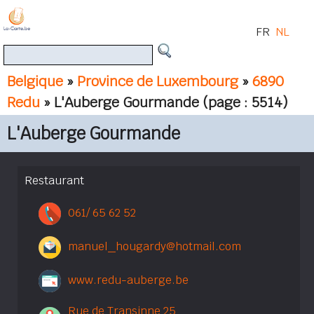
FR
NL
Belgique
»
Province de Luxembourg
»
6890
Redu
» L'Auberge Gourmande
(page : 5514)
L'Auberge Gourmande
Restaurant
061/ 65 62 52
manuel_hougardy@hotmail.com
www.redu-auberge.be
Rue de Transinne 25