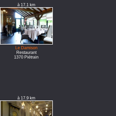
à 17.1 km
Le Damison
Restaurant
1370 Piétrain
à 17.9 km