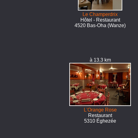
Le Champerdrix
Hôtel - Restaurant
4520 Bas-Oha (Wanze)
à 13.3 km
L'Orange Rose
Restaurant
5310 Éghezée