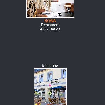
NOWA
Restaurant
4257 Berloz
à 13.3 km