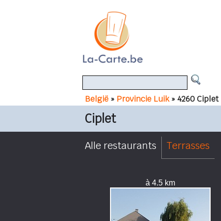
België
»
Provincie Luik
» 4260 Ciplet
Ciplet
Alle restaurants
Terrasses
à 4.5 km