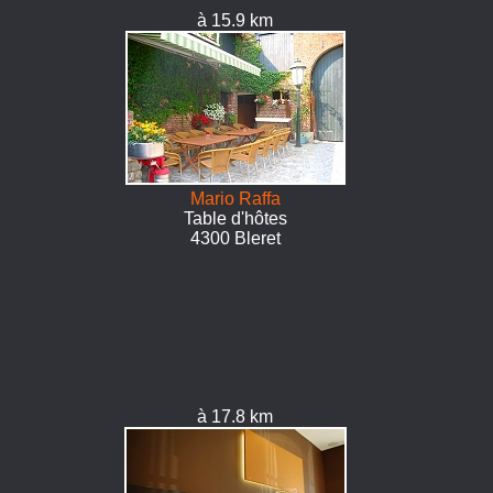
à 15.9 km
Mario Raffa
Table d'hôtes
4300 Bleret
à 17.8 km