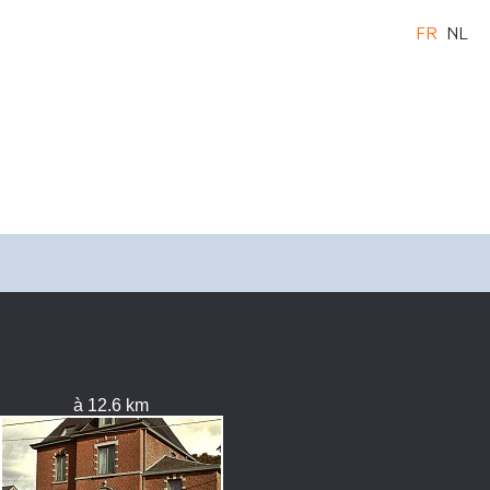
FR
NL
à 12.6 km