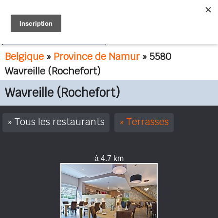
FR
NL
Belgique
»
Province de Namur
» 5580
Wavreille (Rochefort)
Wavreille (Rochefort)
Tous les restaurants
Terrasses
à 4.7 km