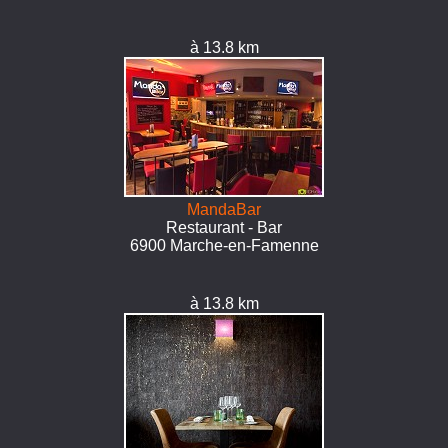
à 13.8 km
MandaBar
Restaurant - Bar
6900 Marche-en-Famenne
à 13.8 km