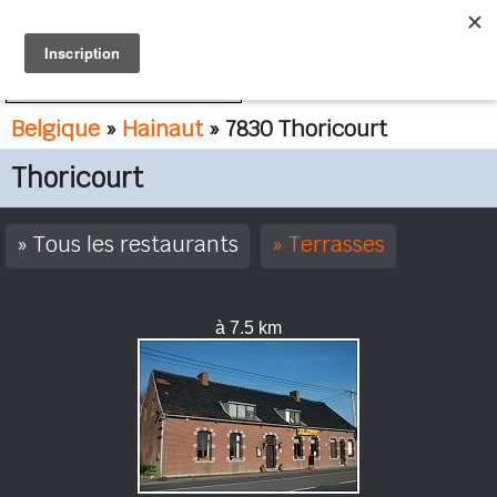
FR
NL
Belgique
»
Hainaut
» 7830 Thoricourt
Thoricourt
Tous les restaurants
Terrasses
à 7.5 km