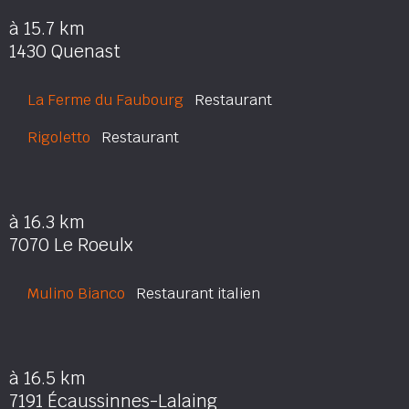
à 15.7 km
1430 Quenast
La Ferme du Faubourg
Restaurant
Rigoletto
Restaurant
à 16.3 km
7070 Le Roeulx
Mulino Bianco
Restaurant italien
à 16.5 km
7191 Écaussinnes-Lalaing