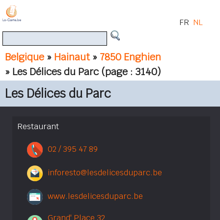
FR
NL
Belgique
»
Hainaut
»
7850 Enghien
» Les Délices du Parc
(page : 3140)
Les Délices du Parc
Restaurant
02 / 395 47 89
inforesto@lesdelicesduparc.be
www.lesdelicesduparc.be
Grand' Place 32