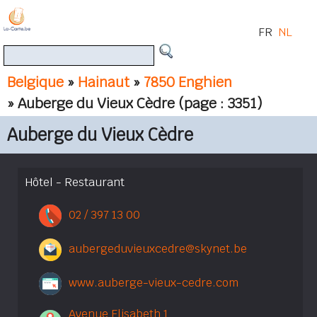
FR
NL
Belgique
»
Hainaut
»
7850 Enghien
» Auberge du Vieux Cèdre
(page : 3351)
Auberge du Vieux Cèdre
Hôtel - Restaurant
02 / 397 13 00
aubergeduvieuxcedre@skynet.be
www.auberge-vieux-cedre.com
Avenue Elisabeth 1