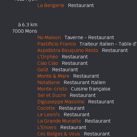
La Bergerie
Restaurant
à 6.3 km
7000 Mons
No Maison
Taverne - Restaurant
Pastificio Franco
Traiteur italien - Table d
Aspidistra Bouquino Resto
Restaurant
L'Orphéo
Restaurant
Ciao Ciao
Restaurant
Goût
Restaurant
Monte & Mare
Restaurant
NotaBene
Restaurant Italien
Monte-cristo
Cuisine française
Sel et Sucre
Restaurant
Digiuseppe Massimo
Restaurant
Cocotte
Restaurant
Le Leoni's
Restaurant
La Grande Muraille
Restaurant
L'Envers
Restaurant
Ces Belges & Vous
Restaurant