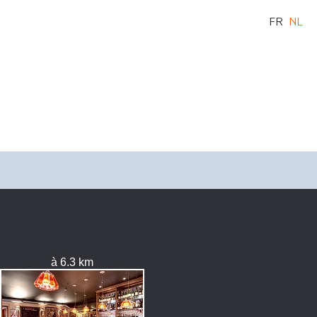
FR
NL
à 6.3 km