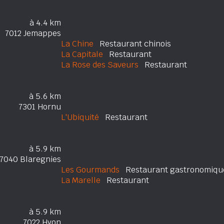
à 4.4 km
7012 Jemappes
La Chine
Restaurant chinois
La Capitale
Restaurant
La Rose des Saveurs
Restaurant
à 5.6 km
7301 Hornu
L'Ubiquité
Restaurant
à 5.9 km
7040 Blaregnies
Les Gourmands
Restaurant gastronomiqu
La Marelle
Restaurant
à 5.9 km
7022 Hyon