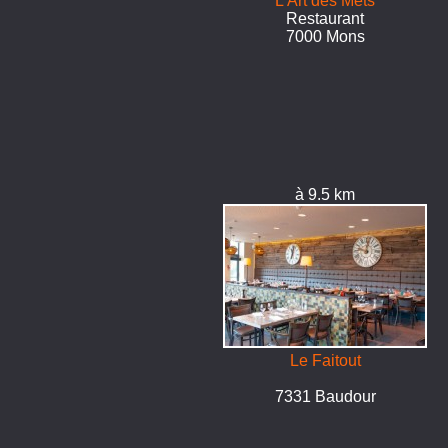
L'Art des Mets
Restaurant
7000 Mons
à 9.5 km
Le Faitout
7331 Baudour