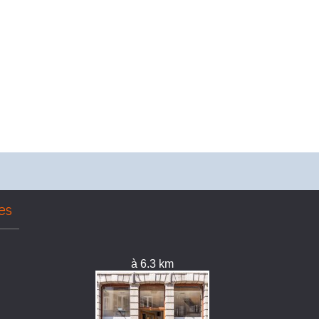
es
à 6.3 km