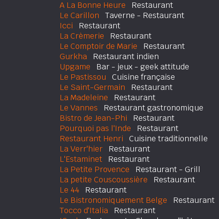
A La Bonne Heure
Restaurant
Le Carillon
Taverne - Restaurant
Icci
Restaurant
La Crèmerie
Restaurant
Le Comptoir de Marie
Restaurant
Gurkha
Restaurant indien
Upgame
Bar - jeux - geek attitude
Le Pastissou
Cuisine française
Le Saint-Germain
Restaurant
La Madeleine
Restaurant
Le Vannes
Restaurant gastronomique
Bistro de Jean-Phi
Restaurant
Pourquoi pas l'Inde
Restaurant
Restaurant Henri
Cuisine traditionnelle
La Verr'hier
Restaurant
L'Estaminet
Restaurant
La Petite Provence
Restaurant - Grill
La petite Couscoussière
Restaurant
Le 44
Restaurant
Le Bistronomiquement Belge
Restaurant
Tocco d'Italia
Restaurant