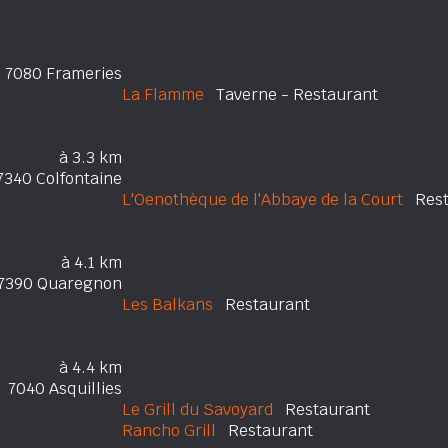
7080 Frameries
La Flamme
Taverne - Restaurant
à 3.3 km
7340 Colfontaine
L'Oenothèque de l'Abbaye de la Court
Rest
à 4.1 km
7390 Quaregnon
Les Balkans
Restaurant
à 4.4 km
7040 Asquillies
Le Grill du Savoyard
Restaurant
Rancho Grill
Restaurant