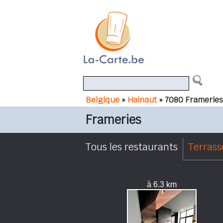
Belgique
»
Hainaut
» 7080 Frameries
Frameries
Tous les restaurants
Terrass
à 6.3 km