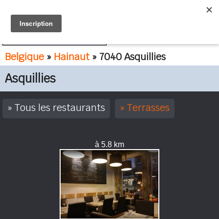
FR
NL
Belgique
»
Hainaut
» 7040 Asquillies
Asquillies
Tous les restaurants
Terrasses
à 5.8 km