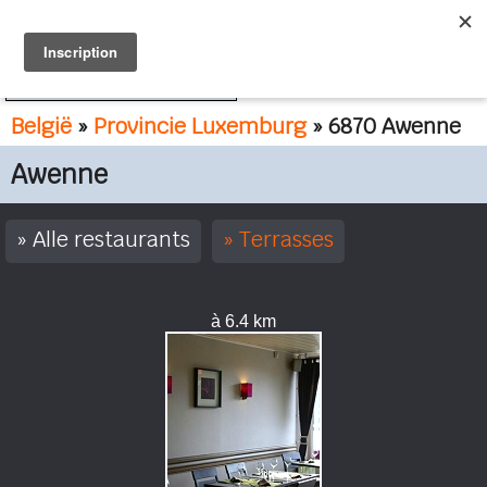
FR
NL
België
»
Provincie Luxemburg
» 6870 Awenne
Awenne
Alle restaurants
Terrasses
à 6.4 km