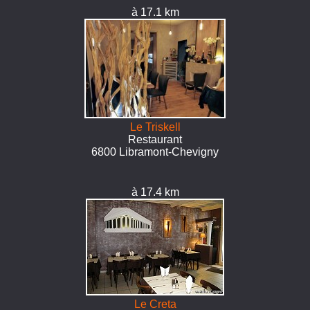
à 17.1 km
Le Triskell
Restaurant
6800 Libramont-Chevigny
à 17.4 km
Le Creta