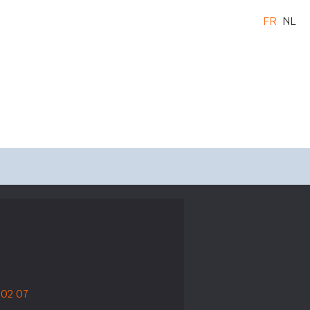
FR
NL
 02 07