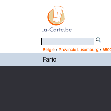
België
»
Provincie Luxemburg
»
680
Fario