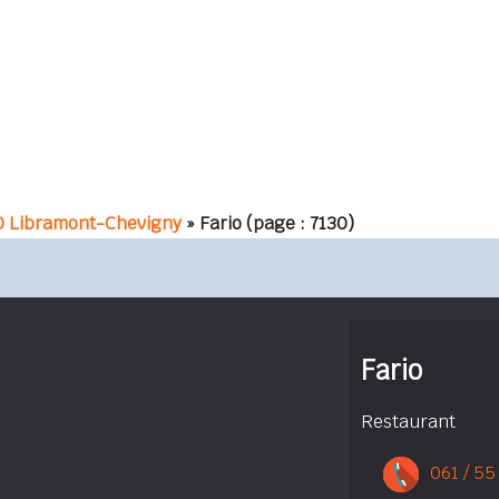
0 Libramont-Chevigny
» Fario
(page : 7130)
Fario
Restaurant
061 / 55