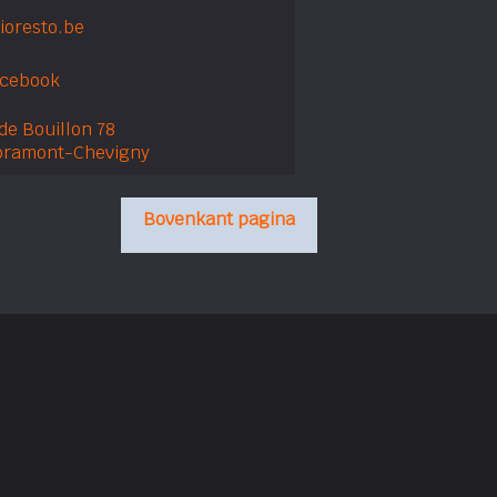
ioresto.be
acebook
de Bouillon 78
bramont-Chevigny
Bovenkant pagina