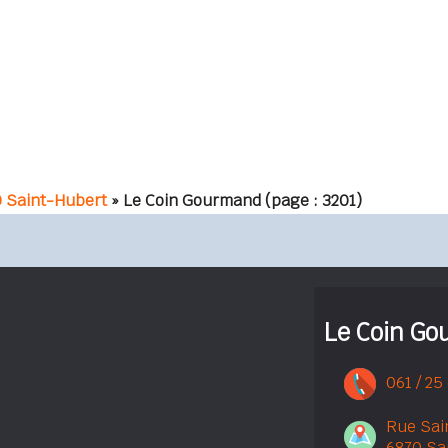
 Saint-Hubert
» Le Coin Gourmand
(page : 3201)
Le Coin G
061 / 25
Rue Sai
6870 Sa