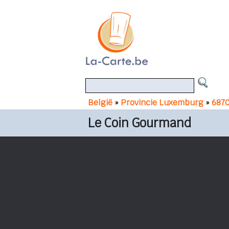
België
»
Provincie Luxemburg
»
6870
Le Coin Gourmand