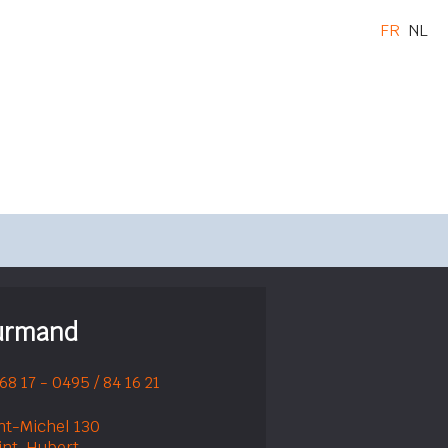
FR
NL
ourmand
 68 17 - 0495 / 84 16 21
nt-Michel 130
int-Hubert