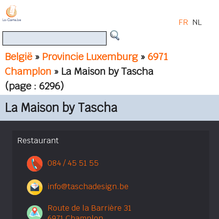
FR
NL
België
»
Provincie Luxemburg
»
6971
Champlon
» La Maison by Tascha
(page : 6296)
La Maison by Tascha
Restaurant
084 / 45 51 55
info@taschadesign.be
Route de la Barrière 31
6971 Champlon