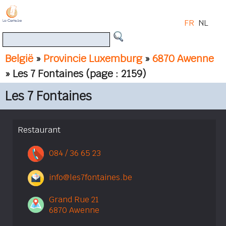
FR
NL
België
»
Provincie Luxemburg
»
6870 Awenne
» Les 7 Fontaines
(page : 2159)
Les 7 Fontaines
Restaurant
084 / 36 65 23
info@les7fontaines.be
Grand Rue 21
6870 Awenne