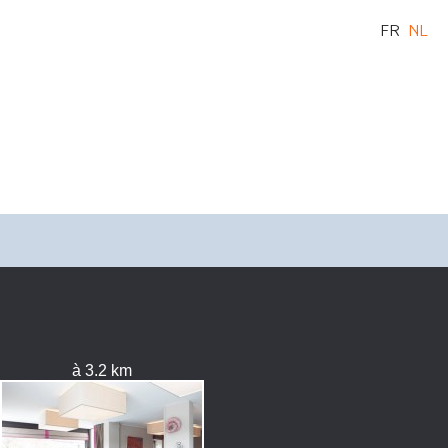
FR
NL
à 3.2 km