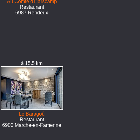
Au Comte d'Harscamp
Restaurant
6987 Rendeux
à 15.5 km
Le Baragoû
Restaurant
6900 Marche-en-Famenne