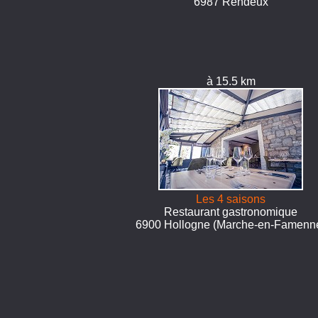
6987 Rendeux
à 15.5 km
Les 4 saisons
Restaurant gastronomique
6900 Hollogne (Marche-en-Famenn