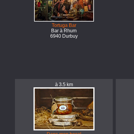
Tortuga Bar
Bar à Rhum
6940 Durbuy
à 3.5 km