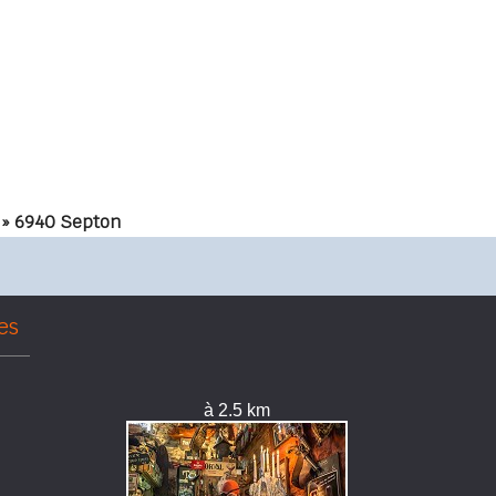
» 6940 Septon
es
à 2.5 km