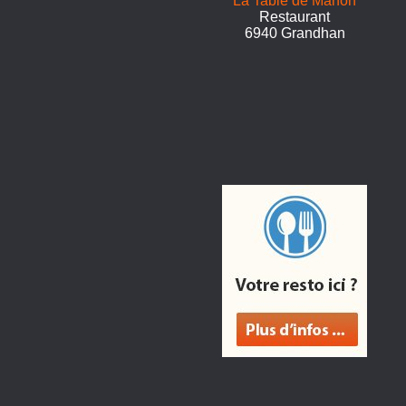
La Table de Manon
Restaurant
6940 Grandhan