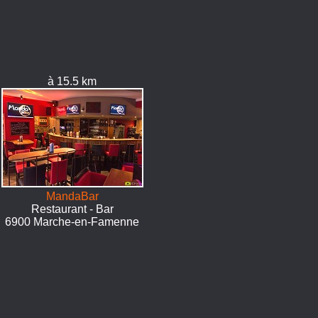
à 15.5 km
MandaBar
Restaurant - Bar
6900 Marche-en-Famenne